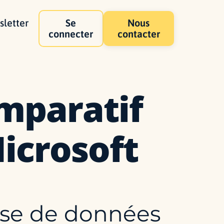
letter
Se
Nous
connecter
contacter
omparatif
icrosoft
lyse de données