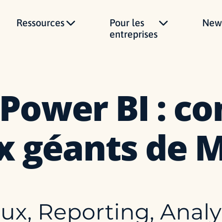
Ressources
Pour les
News
entreprises
 Power BI : c
x géants de M
aux, Reporting, Ana