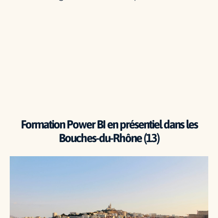
Formation Power BI en présentiel dans les
Bouches-du-Rhône (13)