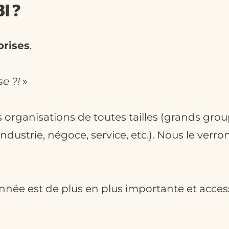
I ?
prises
.
se ?!
»
s organisations de toutes tailles (grands grou
ndustrie, négoce, service, etc.). Nous le verro
ée est de plus en plus importante et accessi