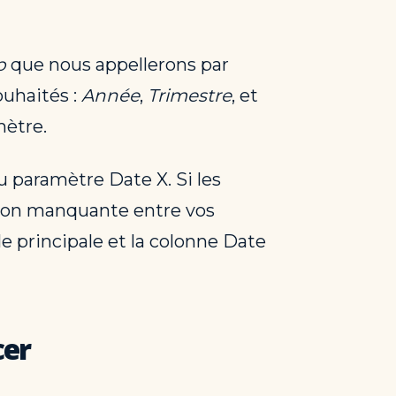
p
que nous appellerons par
ouhaités :
Année
,
Trimestre
, et
ètre.
u paramètre Date X. Si les
tion manquante entre vos
le principale et la colonne Date
cer