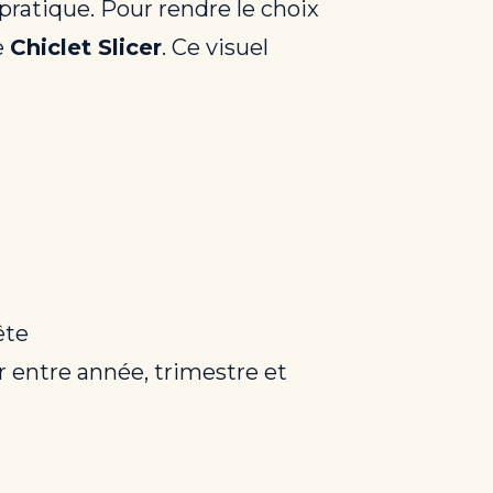
ratique. Pour rendre le choix
e
Chiclet Slicer
. Ce visuel
ête
r entre année, trimestre et