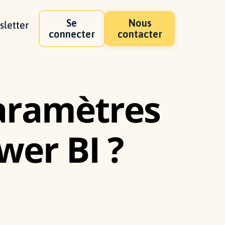
Se
Nous
letter
connecter
contacter
paramètres
er BI ?