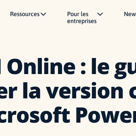
Ressources
Pour les
News
entreprises
 Online : le g
er la version 
crosoft Power