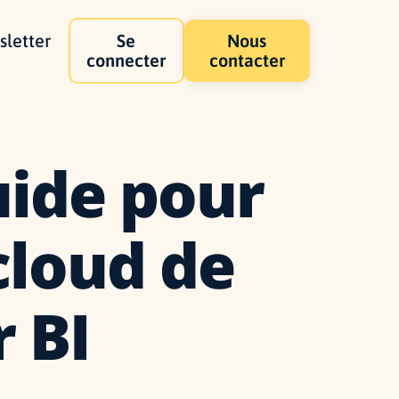
letter
Se
Nous
connecter
contacter
uide pour
cloud de
 BI