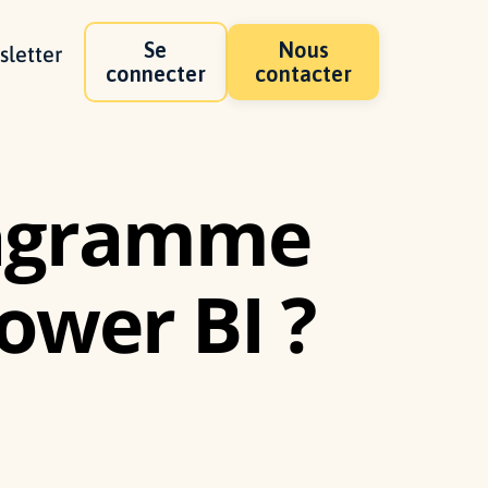
Se
Nous
letter
connecter
contacter
iagramme
ower BI ?