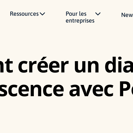
Ressources
Pour les
News
entreprises
 créer un d
scence avec P