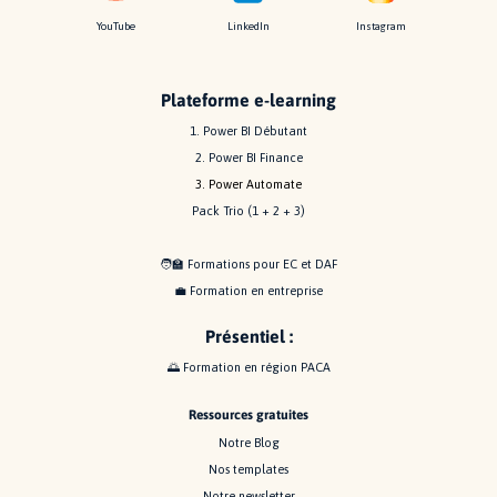
YouTube
LinkedIn
Instagram
Plateforme e-learning
1. Power BI Débutant
2. Power BI Finance
3. Power Automate
Pack Trio (1 + 2 + 3)
🧑‍🏫
Formations pour EC et DAF
💼
Formation en entreprise
P
résentiel
:
🌅 Formation en région PACA
Ressources gratuites
Notre Blog
Nos templates
Notre newsletter