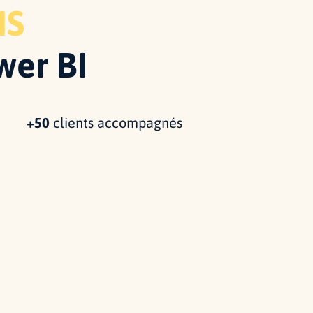
NS
wer BI
+50
clients accompagnés