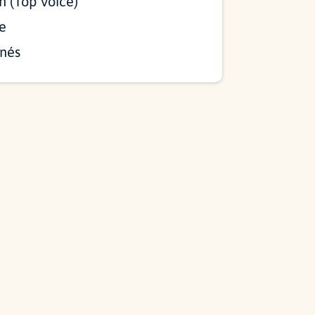
n (Top Voice)
e
nés