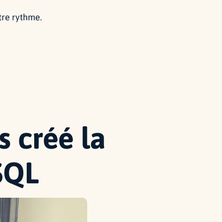
tre rythme.
s créé la
SQL