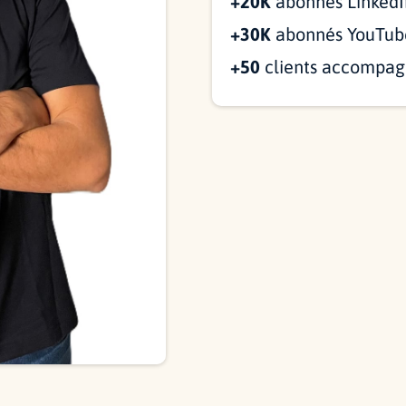
+20K
abonnés LinkedI
+30K
abonnés YouTub
+50
clients accompag