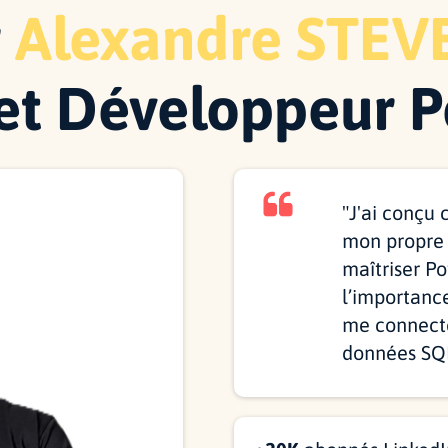
r
Alexandre STEV
et Développeur P
"
J'ai conçu 
mon propre 
maîtriser Pow
l’importanc
me connecte
données SQL 